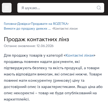
Пошук
Відкрити меню
Головна
›
Довідка
›
Продавати на ROZETKA
›
Вимоги до продажу деяких категорій товарів
›
Контактні лінзи
Продаж контактних лінз
Останнє оновлення: 12.06.2026
Для продажу товарів у категорії «
Контактні лінзи
»
продавець повинен надати документи, які
підтверджують безпеку та якість продукції, а товари
мають відповідати вимогам, які описані нижче. Товари
повинні мати конкурентну (ринкову) ціну та
достовірний опис із характеристиками. Якщо ціна або
опис некоректні – товар не буде опублікований на
маркетплейсі.